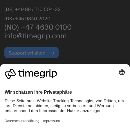
(DE) +49 89 / 710 504-32
(DK) +45 9840 2020
(NO) +47 4630 0100
info@timegrip.com
Support erhalten
Betriebsstatus
Highlights
Unternehmen
Einsatzplanung
Warum Timegrip wählen?
Zeiterfassung
Preise
Betrieb
Karriere