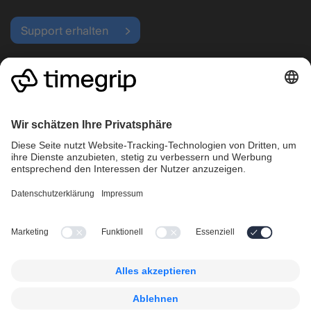
Support erhalten
Betriebsstatus
Highlights
Unternehmen
Einsatzplanung
Warum Timegrip wählen?
Zeiterfassung
Preise
Betrieb
Karriere
Kundencases
Kontakt
Folgen Sie uns
Legal
LinkedIn
Compliance und Audits
Facebook
Datenschutz­erklärung