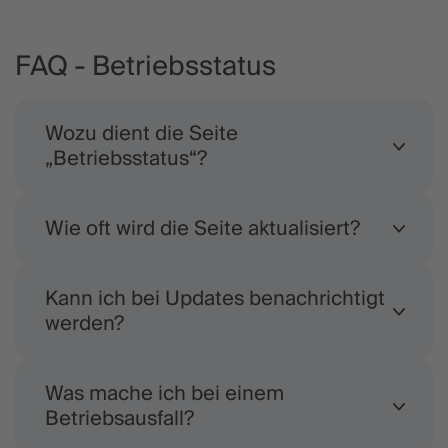
FAQ - Betriebsstatus
Wozu dient die Seite
„Betriebsstatus“?
Wie oft wird die Seite aktualisiert?
Die Seite „Betriebsstatus“ bietet Echtzeit-
Updates zu der Verfügbarkeit und Leistung
unserer Timegrip-Lösungen.
Kann ich bei Updates benachrichtigt
Die Seite wird automatisch und in Echtzeit
werden?
aktualisiert.
Was mache ich bei einem
Sie haben die Möglichkeit, E-Mail-Updates und
Betriebsausfall?
Benachrichtigungen über geplante
Wartungsarbeiten zu aktivieren, sobald wir den