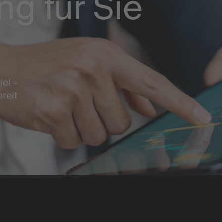
ng für Sie
iel –
ereit