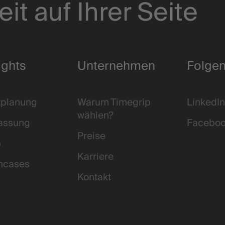
eit auf Ihrer Seite
ights
Unternehmen
Folgen
zplanung
Warum Timegrip
LinkedIn
wählen?
fassung
Facebo
Preise
b
Karriere
ncases
Kontakt