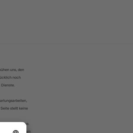
emühen uns, den
rücklich noch
n Dienste.
artungsarbeiten,
eite stellt keine
 Failover-Systeme.
lisieren, zu ändern