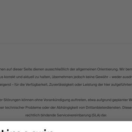
nen auf dieser Seite dienen ausschließlich der allgemeinen Orientierung. Wir b
us korrekt und aktuell zu halten, übernehmen jedoch keine Gewähr – weder ausd
eigend – für die Verfügbarkeit, Zuverlässigkeit oder Leistung der hier aufgeführte
der Störungen können ohne Vorankündigung auftreten, etwa aufgrund geplanter W
r technischer Probleme oder der Abhängigkeit von Drittanbieterdiensten. Diese S
rechtlich bindende Servicevereinbarung (SLA) dar.
ische Lösungen empfehlen wir die Implementierung zusätzlicher Monitoring- und
as Recht vor, die Inhalte dieser Seite jederzeit und ohne Vorankündigung zu aktua