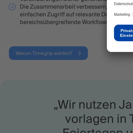
Die Zusammenarbeit verbessern, indem Si
einfachen Zugriff auf relevante Dokument
bereichsübergreifende Workflows stärken.
Warum Timegrip wählen?
„Wir nutzen Ja
vorlagen in