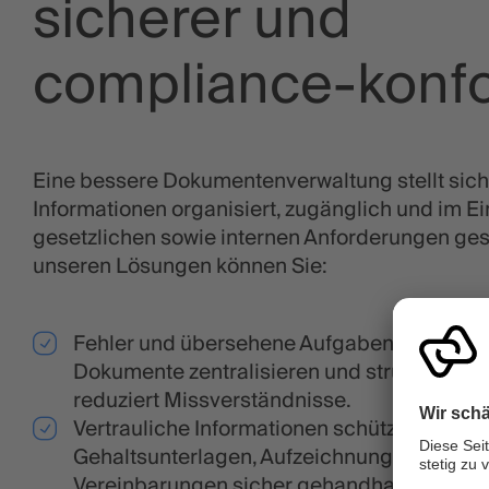
sicherer und
compliance-konf
Eine bessere Dokumentenverwaltung stellt siche
Informationen organisiert, zugänglich und im Ei
gesetzlichen sowie internen Anforderungen gesp
unseren Lösungen können Sie:
Fehler und übersehene Aufgaben vermeide
Dokumente zentralisieren und strukturiert 
reduziert Missverständnisse.
Vertrauliche Informationen schützen, indem
Gehaltsunterlagen, Aufzeichnungen oder ju
Vereinbarungen sicher gehandhabt werden