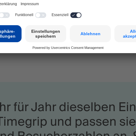
e Ihrem Team
e ermöglichen und
hr für Jahr dieselben E
 Timegrip und passen si