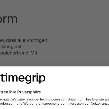
orm
r, dass alle wichtigen
nklang mit
eichert sind. Mit
n, indem Sie
organisieren – das
 sensible Daten wie
ristische
.