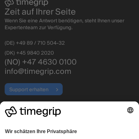
Zeit auf Ihrer Seite
Wenn Sie eine Antwort benötigen, steht Ihnen unser
Expertenteam zur Verfügung.
(DE) +49 89 / 710 504-32
(DK) +45 9840 2020
(NO) +47 4630 0100
info@timegrip.com
Support erhalten
Betriebsstatus
Highlights
Unternehmen
Einsatzplanung
Warum Timegrip wählen?