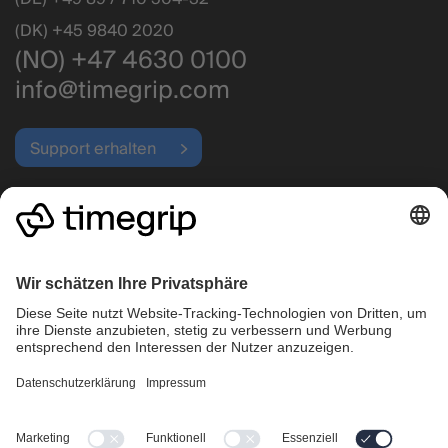
(DK) +45 9840 2020
(NO) +47 4630 0100
info@timegrip.com
Support erhalten
Betriebsstatus
Highlights
Unternehmen
Einsatzplanung
Warum Timegrip wählen?
Zeiterfassung
Preise
Betrieb
Karriere
Kundencases
Kontakt